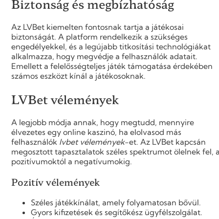
Biztonság és megbízhatóság
Az LVBet kiemelten fontosnak tartja a játékosai
biztonságát. A platform rendelkezik a szükséges
engedélyekkel, és a legújabb titkosítási technológiákat
alkalmazza, hogy megvédje a felhasználók adatait.
Emellett a felelősségteljes játék támogatása érdekében
számos eszközt kínál a játékosoknak.
LVBet vélemények
A legjobb módja annak, hogy megtudd, mennyire
élvezetes egy online kaszinó, ha elolvasod más
felhasználók
lvbet vélemények
-et. Az LVBet kapcsán
megosztott tapasztalatok széles spektrumot ölelnek fel, 
pozitívumoktól a negatívumokig.
Pozitív vélemények
Széles játékkínálat, amely folyamatosan bővül.
Gyors kifizetések és segítőkész ügyfélszolgálat.