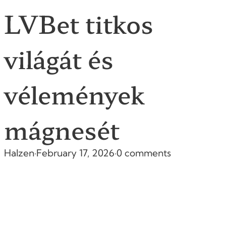
LVBet titkos
világát és
vélemények
mágnesét
Halzen
·
February 17, 2026
·
0 comments