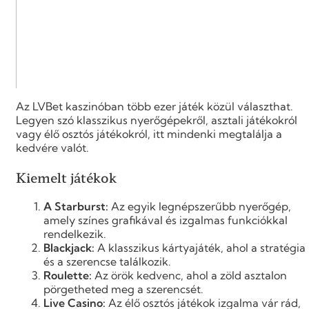
Az LVBet kaszinóban több ezer játék közül választhat.
Legyen szó klasszikus nyerőgépekről, asztali játékokról
vagy élő osztós játékokról, itt mindenki megtalálja a
kedvére valót.
Kiemelt játékok
A Starburst:
Az egyik legnépszerűbb nyerőgép,
amely színes grafikával és izgalmas funkciókkal
rendelkezik.
Blackjack:
A klasszikus kártyajáték, ahol a stratégia
és a szerencse találkozik.
Roulette:
Az örök kedvenc, ahol a zöld asztalon
pörgetheted meg a szerencsét.
Live Casino:
Az élő osztós játékok izgalma vár rád,