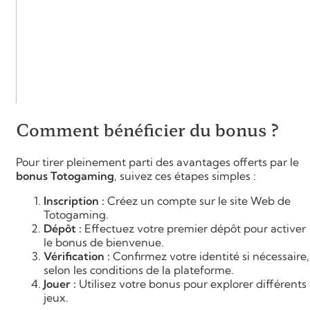
Comment bénéficier du bonus ?
Pour tirer pleinement parti des avantages offerts par le
bonus Totogaming
, suivez ces étapes simples :
Inscription :
Créez un compte sur le site Web de
Totogaming.
Dépôt :
Effectuez votre premier dépôt pour activer
le bonus de bienvenue.
Vérification :
Confirmez votre identité si nécessaire,
selon les conditions de la plateforme.
Jouer :
Utilisez votre bonus pour explorer différents
jeux.