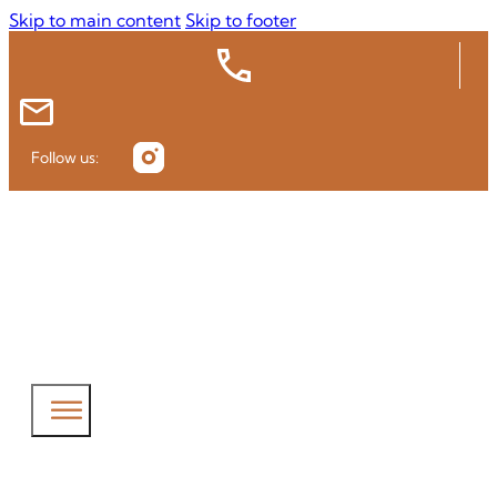
Skip to main content
Skip to footer
Follow us: