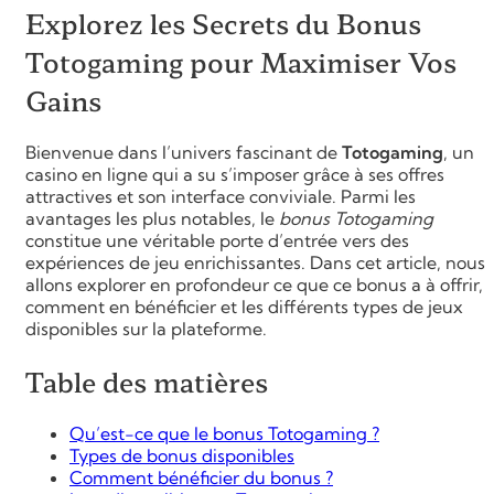
Explorez les Secrets du Bonus
Totogaming pour Maximiser Vos
Gains
Bienvenue dans l’univers fascinant de
Totogaming
, un
casino en ligne qui a su s’imposer grâce à ses offres
attractives et son interface conviviale. Parmi les
avantages les plus notables, le
bonus Totogaming
constitue une véritable porte d’entrée vers des
expériences de jeu enrichissantes. Dans cet article, nous
allons explorer en profondeur ce que ce bonus a à offrir,
comment en bénéficier et les différents types de jeux
disponibles sur la plateforme.
Table des matières
Qu’est-ce que le bonus Totogaming ?
Types de bonus disponibles
Comment bénéficier du bonus ?