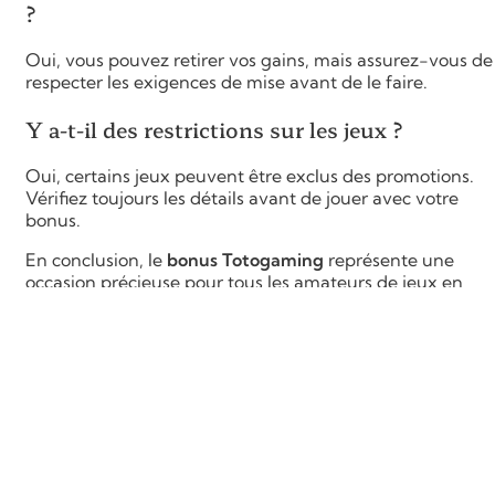
?
Oui, vous pouvez retirer vos gains, mais assurez-vous de
respecter les exigences de mise avant de le faire.
Y a-t-il des restrictions sur les jeux ?
Oui, certains jeux peuvent être exclus des promotions.
Vérifiez toujours les détails avant de jouer avec votre
bonus.
En conclusion, le
bonus Totogaming
représente une
occasion précieuse pour tous les amateurs de jeux en
ligne. Avec ses diverses offres et sa gamme
impressionnante de jeux, chaque joueur est certain de
trouver une expérience qui lui conviendra. Alors,
qu’attendez-vous ? Plongez dans le monde de
Totogaming et commencez votre aventure de jeu dès
aujourd’hui !