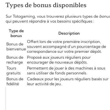
Types de bonus disponibles
Sur Totogaming, vous trouverez plusieurs types de
bonu
qui peuvent répondre à vos besoins spécifiques :
Type de
Description
bonus
Offert lors de votre première inscription,
Bonus de
souvent accompagné d’un pourcentage de
bienvenue
correspondance sur votre premier dépôt.
Bonus de
Proposé aux joueurs réguliers pour
recharge
encourager de nouveaux dépôts.
Tours
Permettent de jouer à des machines à sous
gratuits
sans utiliser de fonds personnels.
Bonus de
Cadeaux pour les joueurs réguliers basés sur
fidélité
leur activité de jeu.